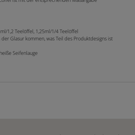
n Löffel ist mit der entsprechenden Maßangabe
ml/1,2 Teelöffel, 1,25ml/1/4 Teelöffel
n der Glasur kommen, was Teil des Produktdesigns ist
 heiße Seifenlauge