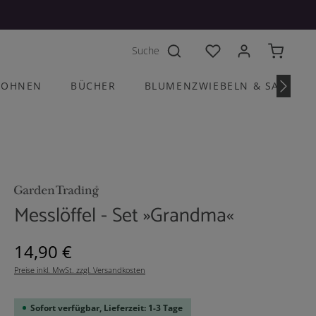
Du hast 0 Produkte a
OHNEN
BÜCHER
BLUMENZWIEBELN & SAATGU
Messlöffel - Set »Grandma«
Regulärer Preis:
14,90 €
Preise inkl. MwSt. zzgl. Versandkosten
Sofort verfügbar, Lieferzeit: 1-3 Tage