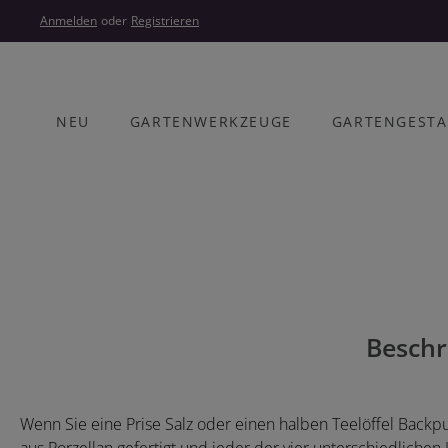
um Hauptinhalt springen
Zur Hauptnavigation springen
Anmelden
oder
Registrieren
NEU
GARTENWERKZEUGE
GARTENGEST
Bildergalerie überspringen
Beschr
Wenn Sie eine Prise Salz oder einen halben Teelöffel Backpulv