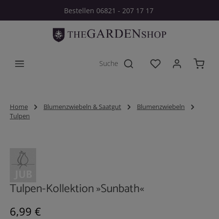
Bestellen 06821 - 207 17 17
Zum Hauptinhalt springen
Du hast 0 Produkt
Home
Blumenzwiebeln & Saatgut
Blumenzwiebeln
Tulpen
Bildergalerie überspringen
Tulpen-Kollektion »Sunbath«
Regulärer Preis:
6,99 €