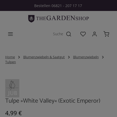
Bestellen 06821 - 207 17 17
Zum Hauptinhalt springen
Du hast 0 Produkt
Home
Blumenzwiebeln & Saatgut
Blumenzwiebeln
Tulpen
Bildergalerie überspringen
Tulpe »White Valley« (Exotic Emperor)
Regulärer Preis:
4,99 €