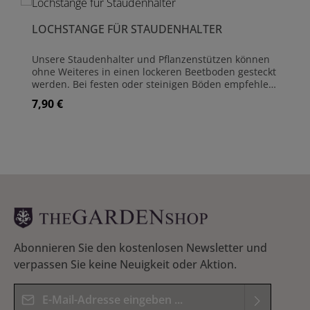
LOCHSTANGE FÜR STAUDENHALTER
Unsere Staudenhalter und Pflanzenstützen können
ohne Weiteres in einen lockeren Beetboden gesteckt
werden. Bei festen oder steinigen Böden empfehlen
wir die Löcher mit dieser einfachen Lochstange
7,90 €
Regulärer Preis:
vorzubereiten. Sie ist aus 8 mm starkem Stahl
hergestellt und für alle Pflanzenstützen-Varianten
geeignet. Die Länge beträgt 52 cm Material:
Rundstahl Stärke: 8 mm Länge: 52 cm
Abonnieren Sie den kostenlosen Newsletter und
verpassen Sie keine Neuigkeit oder Aktion.
E-Mail-Adresse*