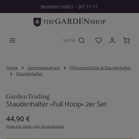
Bestellen 06821 - 207 17 17
Zum Hauptinhalt springen
Du hast 0 Produkt
Home
Gartengestaltung
Pflanzenstützen & Staudenhalter
Staudenhalter
Bildergalerie überspringen
Staudenhalter »Full Hoop« 2er Set
Regulärer Preis:
44,90 €
Preise inkl. MwSt. zzgl. Versandkosten