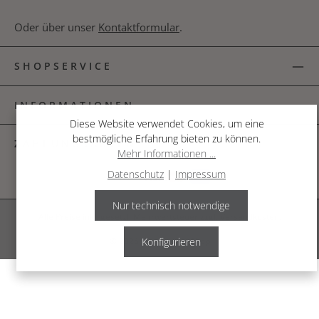
Oder über unser
Kontaktformular
.
SHOPSERVICE
INFORMATIONEN
Diese Website verwendet Cookies, um eine
bestmögliche Erfahrung bieten zu können.
ZAHLUNGSARTEN
Mehr Informationen ...
Datenschutz
|
Impressum
Nur technisch notwendige
Alle Preise inkl. gesetzl. Mehrwertsteuer zzgl.
Versandkosten
.
© 2026 The Garden Shop
Konfigurieren