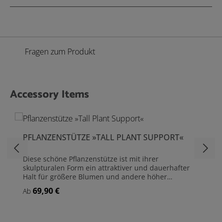
Fragen zum Produkt
Accessory Items
Produktgalerie überspringen
PFLANZENSTÜTZE »TALL PLANT SUPPORT«
Diese schöne Pflanzenstütze ist mit ihrer
skulpturalen Form ein attraktiver und dauerhafter
Halt für größere Blumen und andere höher
wachsenden Pflanzen wie Dahlien, Lupinen,
69,90 €
Regulärer Preis:
Ab
Rittersporn, Fingerhut, Stock- und Strauchrosen...
Die Pflanzenstütze »Tall Plant Support« ist so
gefertigt, dass die Standbeine 30 cm in den Boden
gesteckt werden. Der untere Ring befindet sich dann