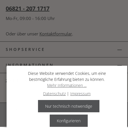
06821 - 207 1717
Mo-Fr, 09:00 - 16:00 Uhr
Oder über unser
Kontaktformular
.
SHOPSERVICE
INFORMATIONEN
Diese Website verwendet Cookies, um eine
bestmögliche Erfahrung bieten zu können.
ZAHLUNGSARTEN
Mehr Informationen ...
Datenschutz
|
Impressum
Nur technisch notwendige
Alle Preise inkl. gesetzl. Mehrwertsteuer zzgl.
Versandkosten
.
© 2026 The Garden Shop
Konfigurieren