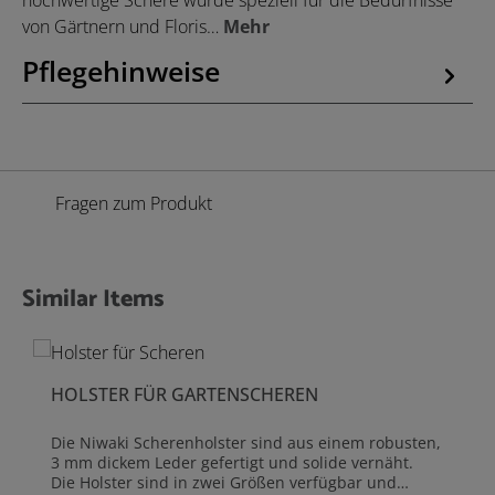
hochwertige Schere wurde speziell für die Bedürfnisse
von Gärtnern und Floris…
Mehr
Pflegehinweise
Fragen zum Produkt
Similar Items
Produktgalerie überspringen
HOLSTER FÜR GARTENSCHEREN
Die Niwaki Scherenholster sind aus einem robusten,
3 mm dickem Leder gefertigt und solide vernäht.
Die Holster sind in zwei Größen verfügbar und