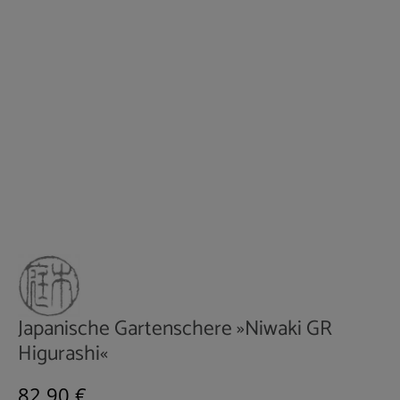
Japanische Gartenschere »Niwaki GR
Higurashi«
Regulärer Preis:
82,90 €