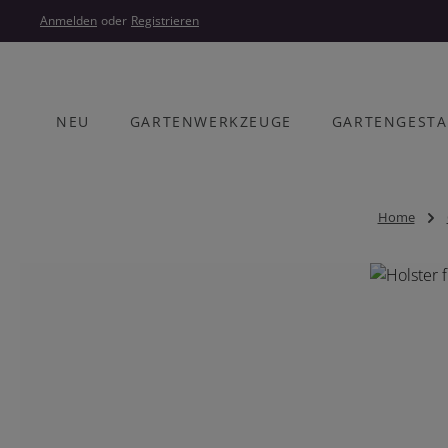
um Hauptinhalt springen
Zur Hauptnavigation springen
Anmelden
oder
Registrieren
NEU
GARTENWERKZEUGE
GARTENGEST
Home
Bildergalerie überspringen