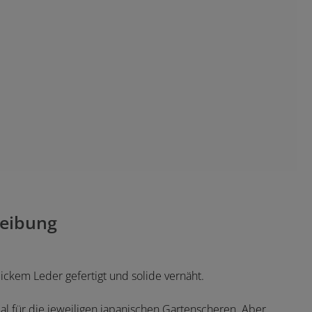
eibung
ickem Leder gefertigt und solide vernäht.
al für die jeweiligen japanischen Gartenscheren. Aber