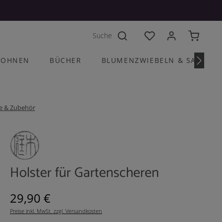
Du hast 0 Produkte a
OHNEN
BÜCHER
BLUMENZWIEBELN & SAATGU
e & Zubehör
Holster für Gartenscheren
Regulärer Preis:
29,90 €
Preise inkl. MwSt. zzgl. Versandkosten