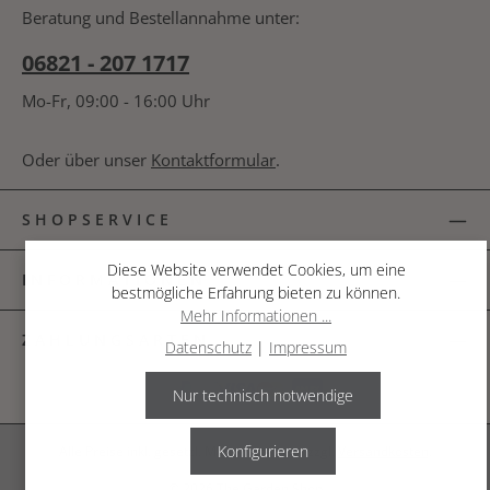
bin mit ihnen einverstanden.
*
nachfolgende Textfeld ein. *
Beratung und Bestellannahme unter:
06821 - 207 1717
Mo-Fr, 09:00 - 16:00 Uhr
Oder über unser
Kontaktformular
.
SHOPSERVICE
Diese Website verwendet Cookies, um eine
INFORMATIONEN
bestmögliche Erfahrung bieten zu können.
Mehr Informationen ...
ZAHLUNGSARTEN
Datenschutz
|
Impressum
Nur technisch notwendige
Konfigurieren
Alle Preise inkl. gesetzl. Mehrwertsteuer zzgl.
Versandkosten
.
© 2026 The Garden Shop