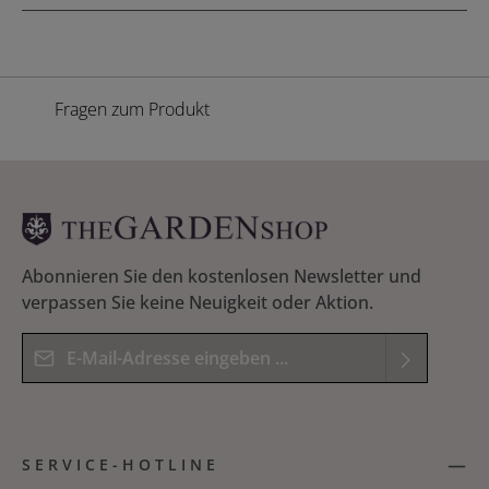
Fragen zum Produkt
Abonnieren Sie den kostenlosen Newsletter und
verpassen Sie keine Neuigkeit oder Aktion.
E-Mail-Adresse*
Datenschutz
Die mit einem Stern (*) markierten Felder sind
Ich habe die
Datenschutzbestimmungen
zur
Pflichtfelder.
SERVICE-HOTLINE
Kenntnis genommen und die
AGB
gelesen und
Bitte geben Sie das Ergebnis der Gleichung in das