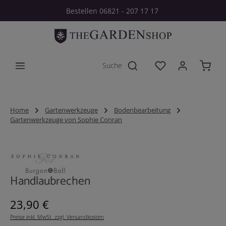
Bestellen 06821 - 207 17 17
Zum Hauptinhalt springen
Du hast 0 Produkt
Home
Gartenwerkzeuge
Bodenbearbeitung
Gartenwerkzeuge von Sophie Conran
Bildergalerie überspringen
Handlaubrechen
Regulärer Preis:
23,90 €
Preise inkl. MwSt. zzgl. Versandkosten