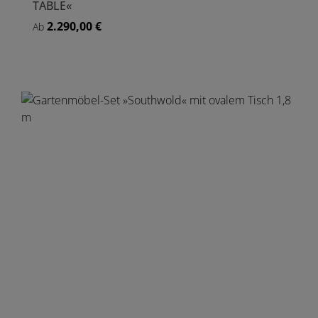
TABLE«
2.290,00 €
Regulärer Preis:
Ab