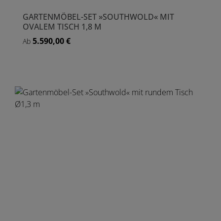
GARTENMÖBEL-SET »SOUTHWOLD« MIT
OVALEM TISCH 1,8 M
5.590,00 €
Regulärer Preis:
Ab