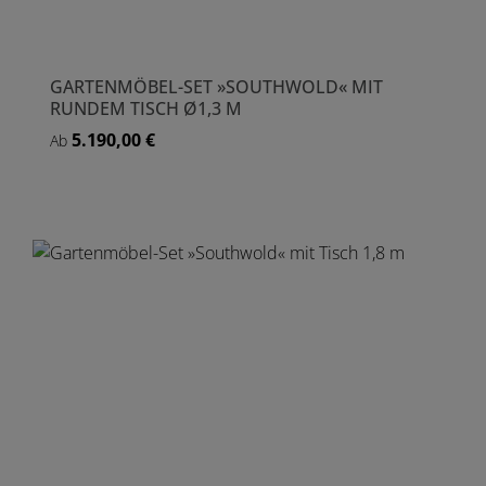
GARTENMÖBEL-SET »SOUTHWOLD« MIT
RUNDEM TISCH Ø1,3 M
5.190,00 €
Regulärer Preis:
Ab