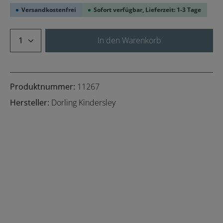
Versandkostenfrei
Sofort verfügbar, Lieferzeit: 1-3 Tage
Produkt Anzahl: Gib den gewünschten We
In den Warenkorb
Produktnummer:
11267
Hersteller:
Dorling Kindersley