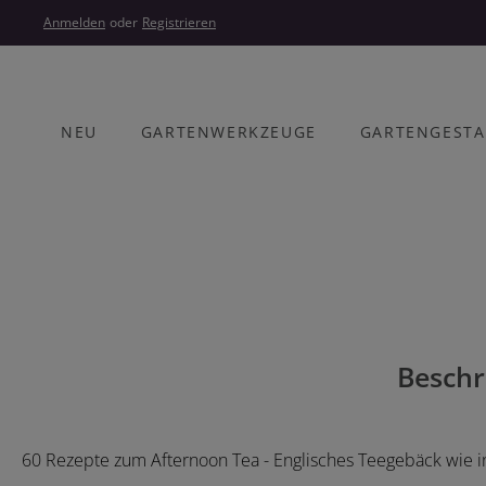
um Hauptinhalt springen
Zur Hauptnavigation springen
Anmelden
oder
Registrieren
NEU
GARTENWERKZEUGE
GARTENGEST
Bildergalerie überspringen
Beschr
60 Rezepte zum Afternoon Tea - Englisches Teegebäck wie