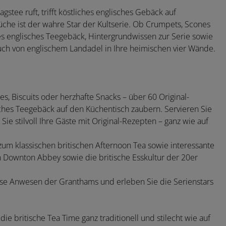
tee ruft, trifft köstliches englisches Gebäck auf
che ist der wahre Star der Kultserie. Ob Crumpets, Scones
es englisches Teegebäck, Hintergrundwissen zur Serie sowie
auch von englischem Landadel in Ihre heimischen vier Wände.
, Biscuits oder herzhafte Snacks – über 60 Original-
sches Teegebäck auf den Küchentisch zaubern. Servieren Sie
e stilvoll Ihre Gäste mit Original-Rezepten – ganz wie auf
m klassischen britischen Afternoon Tea sowie interessante
von Downton Abbey sowie die britische Esskultur der 20er
mpöse Anwesen der Granthams und erleben Sie die Serienstars
die britische Tea Time ganz traditionell und stilecht wie auf