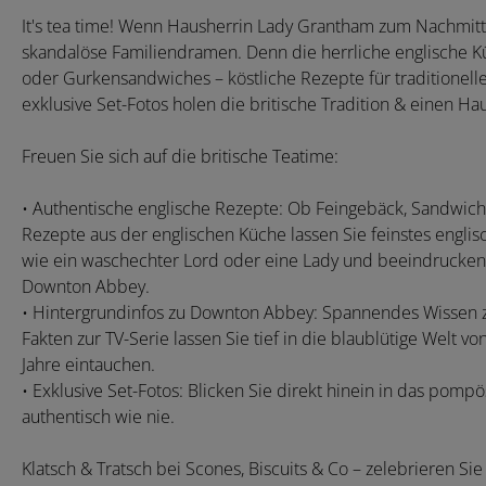
It's tea time! Wenn Hausherrin Lady Grantham zum Nachmittags
skandalöse Familiendramen. Denn die herrliche englische Kü
oder Gurkensandwiches – köstliche Rezepte für traditionell
exklusive Set-Fotos holen die britische Tradition & einen H
Freuen Sie sich auf die britische Teatime:
• Authentische englische Rezepte: Ob Feingebäck, Sandwiches
Rezepte aus der englischen Küche lassen Sie feinstes engli
wie ein waschechter Lord oder eine Lady und beeindrucken Si
Downton Abbey.
• Hintergrundinfos zu Downton Abbey: Spannendes Wissen zu
Fakten zur TV-Serie lassen Sie tief in die blaublütige Welt 
Jahre eintauchen.
• Exklusive Set-Fotos: Blicken Sie direkt hinein in das po
authentisch wie nie.
Klatsch & Tratsch bei Scones, Biscuits & Co – zelebrieren Sie 