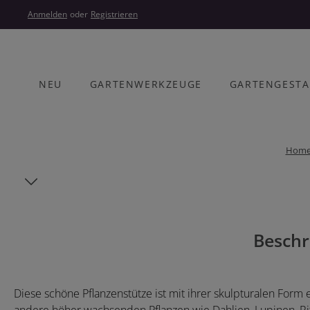
um Hauptinhalt springen
Zur Hauptnavigation springen
Anmelden
oder
Registrieren
NEU
GARTENWERKZEUGE
GARTENGEST
Hom
Bildergalerie überspringen
Beschr
Diese schöne Pflanzenstütze ist mit ihrer skulpturalen Form 