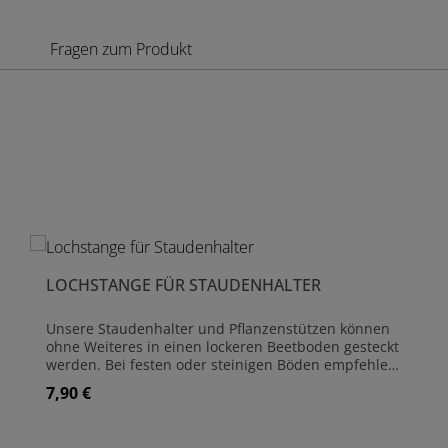
Fragen zum Produkt
Produktgalerie überspringen
LOCHSTANGE FÜR STAUDENHALTER
Unsere Staudenhalter und Pflanzenstützen können
ohne Weiteres in einen lockeren Beetboden gesteckt
werden. Bei festen oder steinigen Böden empfehlen
wir die Löcher mit dieser einfachen Lochstange
7,90 €
Regulärer Preis:
vorzubereiten. Sie ist aus 8 mm starkem Stahl
hergestellt und für alle Pflanzenstützen-Varianten
geeignet. Die Länge beträgt 52 cm Material: