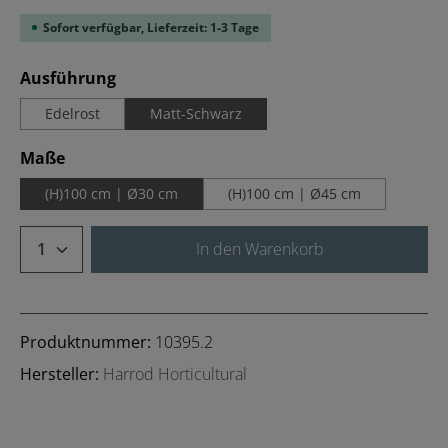
Sofort verfügbar, Lieferzeit: 1-3 Tage
auswählen
Ausführung
Edelrost
Matt-Schwarz
auswählen
Maße
(H)100 cm | Ø30 cm
(H)100 cm | Ø45 cm
Produkt Anzahl: Gib den gewünschten We
In den Warenkorb
Produktnummer:
10395.2
Hersteller:
Harrod Horticultural