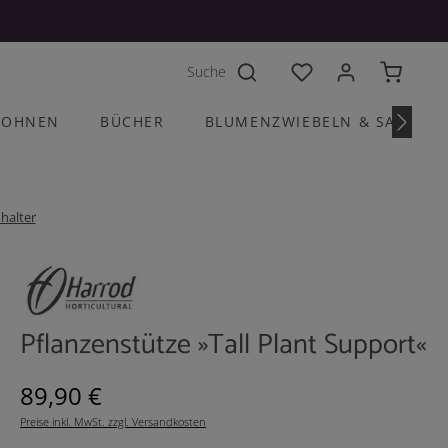
Du hast 0 Produkte a
OHNEN
BÜCHER
BLUMENZWIEBELN & SAATGU
halter
Pflanzenstütze »Tall Plant Support«
Regulärer Preis:
89,90 €
Preise inkl. MwSt. zzgl. Versandkosten