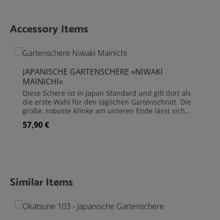
Accessory Items
Produktgalerie überspringen
JAPANISCHE GARTENSCHERE »NIWAKI
MAINICHI«
Diese Schere ist in Japan Standard und gilt dort als
die erste Wahl für den täglichen Gartenschnitt. Die
große, robuste Klinke am unteren Ende lässt sich
leicht bedienen, auch mit kalten, nassen Händen
57,90 €
Regulärer Preis:
oder schlammigen Handschuhen, und die Feder ist
gut gesichert, sodass sie nicht versehentlich
herausspringt. Wie alle japanischen Gartenscheren
ist auch die 'Niwaki Mainichi' einfach in der
Handhabung und ermöglicht einen sehr sauberen
und effizienten Schnitt.Die gelben Griffe fallen im
Similar Items
Produktgalerie überspringen
Garten auf und sind ideal, wenn die Schere
versehentlich auf dem Komposthaufen landen
sollte. Niwaki hat der Linkshänderversion einen
blauen Griff gegeben, um Verwechslungen mit dem
Paar Ihres rechtshändigen Partners oder Kollegen zu