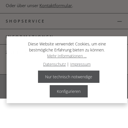
Oder über unser
Kontaktformular
.
SHOPSERVICE
INFORMATIONEN
Diese Website verwendet Cookies, um eine
bestmögliche Erfahrung bieten zu können.
ZAHLUNGSARTEN
Mehr Informationen ...
Datenschutz
|
Impressum
Nur technisch notwendige
Alle Preise inkl. gesetzl. Mehrwertsteuer zzgl.
Versandkosten
.
Konfigurieren
© 2026 The Garden Shop