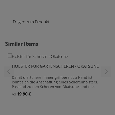
Fragen zum Produkt
Similar Items
Produktgalerie überspringen
HOLSTER FÜR GARTENSCHEREN - OKATSUNE
Damit die Schere immer griffbereit zu Hand ist,
lohnt sich die Anschaffung eines Scherenholsters.
Passend zu den Scheren von Okatsune sind die
Lederholster in zwei Varianten verfügbar, Standard
19,90 €
Regulärer Preis:
Ab
für die Okatsune 101 und 103, Groß für Okatsune
103 und 104. Hergestellt werden die Scherenholster,
ebenso wie die Scheren, in Japan. Mit der Zeit
dunkelt das Leder nach und entwickelt eine schöne
Patina. Es ist möglich, dass es den einen oder