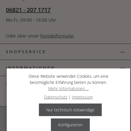
06821 - 207 1717
Mo-Fr, 09:00 - 16:00 Uhr
Oder über unser
Kontaktformular
.
SHOPSERVICE
INFORMATIONEN
Diese Website verwendet Cookies, um eine
bestmögliche Erfahrung bieten zu können.
ZAHLUNGSARTEN
Mehr Informationen ...
Datenschutz
|
Impressum
Nur technisch notwendige
Alle Preise inkl. gesetzl. Mehrwertsteuer zzgl.
Versandkosten
.
© 2026 The Garden Shop
Konfigurieren