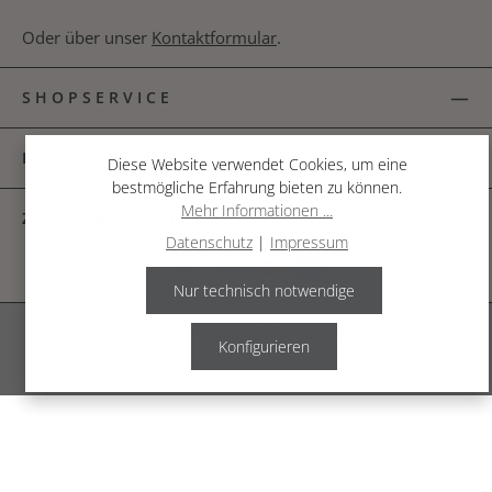
Oder über unser
Kontaktformular
.
SHOPSERVICE
INFORMATIONEN
Diese Website verwendet Cookies, um eine
bestmögliche Erfahrung bieten zu können.
Mehr Informationen ...
ZAHLUNGSARTEN
Datenschutz
|
Impressum
Nur technisch notwendige
Alle Preise inkl. gesetzl. Mehrwertsteuer zzgl.
Versandkosten
.
Konfigurieren
© 2026 The Garden Shop