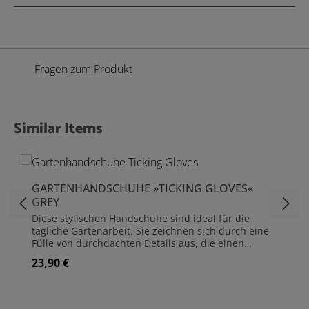
Fragen zum Produkt
Similar Items
Produktgalerie überspringen
GARTENHANDSCHUHE »TICKING GLOVES«
GREY
Diese stylischen Handschuhe sind ideal für die
tägliche Gartenarbeit. Sie zeichnen sich durch eine
Fülle von durchdachten Details aus, die einen
wirklich leistungsstarken Gartenhandschuh
23,90 €
Regulärer Preis:
ausmachen: Die Hand- und Fingerflächen sind aus
strapazierfähigem, aber ultraweichem Gewebe
gefertigt und dank des weichen Futters wirklich
angenehm zu tragen. Ein weiterer Vorteil dieses