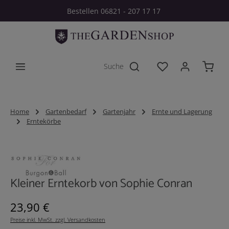
Bestellen 06821 - 207 17 17
Zum Hauptinhalt springen
Du hast 0 Produkt
Home
Gartenbedarf
Gartenjahr
Ernte und Lagerung
Erntekörbe
Bildergalerie überspringen
Kleiner Erntekorb von Sophie Conran
Regulärer Preis:
23,90 €
Preise inkl. MwSt. zzgl. Versandkosten