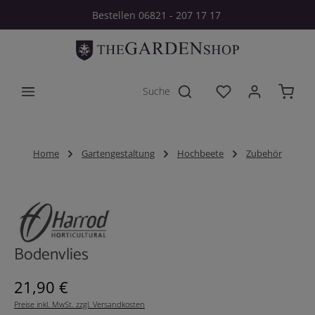
Bestellen 06821 - 207 17 17
Zum Hauptinhalt springen
Du hast 0 Produkt
Home
Gartengestaltung
Hochbeete
Zubehör
Bildergalerie überspringen
Bodenvlies
Regulärer Preis:
21,90 €
Preise inkl. MwSt. zzgl. Versandkosten