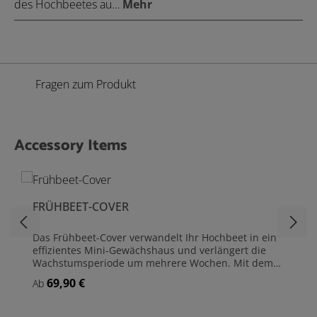
des Hochbeetes au…
Mehr
Fragen zum Produkt
Accessory Items
Produktgalerie überspringen
FRÜHBEET-COVER
Das Frühbeet-Cover verwandelt Ihr Hochbeet in ein
effizientes Mini-Gewächshaus und verlängert die
Wachstumsperiode um mehrere Wochen. Mit dem
durchgehenden Reißverschluss ist der Zugang zu
69,90 €
Regulärer Preis:
Ab
den Pflanzen bequem von beiden Seiten möglich.
Durchdacht ist auch die doppelwandige Ausführung
der zu öffnenden Bereiche, bestehend aus Folie und