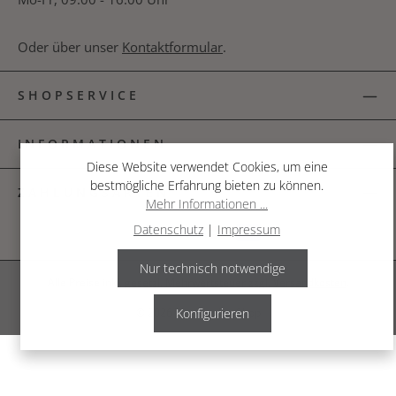
Oder über unser
Kontaktformular
.
SHOPSERVICE
INFORMATIONEN
Diese Website verwendet Cookies, um eine
bestmögliche Erfahrung bieten zu können.
ZAHLUNGSARTEN
Mehr Informationen ...
Datenschutz
|
Impressum
Nur technisch notwendige
Alle Preise inkl. gesetzl. Mehrwertsteuer zzgl.
Versandkosten
.
Konfigurieren
© 2026 The Garden Shop