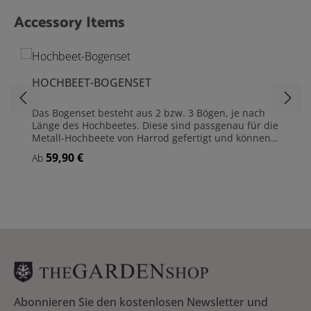
Accessory Items
Produktgalerie überspringen
HOCHBEET-BOGENSET
Das Bogenset besteht aus 2 bzw. 3 Bögen, je nach
Länge des Hochbeetes. Diese sind passgenau für die
Metall-Hochbeete von Harrod gefertigt und können
mit den beiliegenden Halterungen sicher und stabil
59,90 €
Regulärer Preis:
Ab
befestigt werden (siehe Abb.). Die Bögen dienen als
Gestell für das passende »Frühbeet-Cover« und das
»Pflanzenschutznetz«, können aber auch solo als
Rankhilfe eingesetzt werden. Je nach Hochbeet
ergeben sich in der Bogenmitte folgende Höhen
(Höhe über der Pflanzerde): - Ca. 54 cm bei
Hochbeeten mit der Breite von 60 cm - Ca. 104 cm
bei Hochbeeten mit der Breite von 120 cm Bogenset
- passgenau für die Metall-Hochbeete von Harrod
Aus verzinktem Stahlrohr - Stärke 19 mm Inklusive
verzinkter Halterungen und Verschraubungen aus
Edelstahl
Abonnieren Sie den kostenlosen Newsletter und