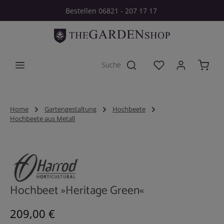
Bestellen 06821 - 207 17 17
Zum Hauptinhalt springen
Du hast 0 Produkt
Home
Gartengestaltung
Hochbeete
Hochbeete aus Metall
Bildergalerie überspringen
Hochbeet »Heritage Green«
Regulärer Preis:
209,00 €