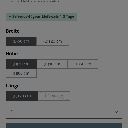
Preise inkl. MwSt. zzgl. Versandkosten
Sofort verfügbar, Lieferzeit: 1-3 Tage
auswählen
Breite
(B)60 cm
(B)120 cm
auswählen
Höhe
(H)20 cm
(H)40 cm
(H)60 cm
(H)80 cm
auswählen
Länge
(L)120 cm
(L)180 cm
(Diese Option ist zurzeit nicht verfügbar.)
Produkt Anzahl: Gib den gewünschten Wert 