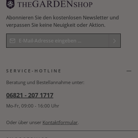
42 cm, Tiefe 50 cm (aufgeklappt) - Belastbar bis
maximal 120 kg Sitzgruppe bestehend aus 1 Tisch
und 2 Stühlen Die Gartenmöbel sind komplett
montiert - kein Aufbau erforderlich
Abonnieren Sie den kostenlosen Newsletter und
verpassen Sie keine Neuigkeit oder Aktion.
E-Mail-Adresse*
Datenschutz
Die mit einem Stern (*) markierten Felder sind
Ich habe die
Datenschutzbestimmungen
zur
Pflichtfelder.
SERVICE-HOTLINE
Kenntnis genommen und die
AGB
gelesen und
Bitte geben Sie das Ergebnis der Gleichung in das
bin mit ihnen einverstanden.
*
nachfolgende Textfeld ein. *
Beratung und Bestellannahme unter:
06821 - 207 1717
Mo-Fr, 09:00 - 16:00 Uhr
Oder über unser
Kontaktformular
.