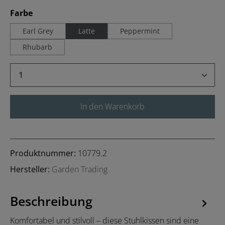
auswählen
Farbe
Earl Grey
Latte
Peppermint
Rhubarb
Produkt Anzahl: Gib den gewünschten Wert 
In den Warenkorb
Produktnummer:
10779.2
Hersteller:
Garden Trading
Beschreibung
Komfortabel und stilvoll – diese Stuhlkissen sind eine