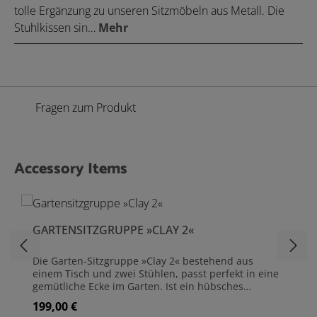
tolle Ergänzung zu unseren Sitzmöbeln aus Metall. Die
Stuhlkissen sin…
Mehr
Fragen zum Produkt
Accessory Items
Produktgalerie überspringen
GARTENSITZGRUPPE »CLAY 2«
Die Garten-Sitzgruppe »Clay 2« bestehend aus
einem Tisch und zwei Stühlen, passt perfekt in eine
gemütliche Ecke im Garten. Ist ein hübsches
Plätzchen gefunden, kann man zwischendurch mal
199,00 €
Regulärer Preis:
eine Pause von der Gartenarbeit einlegen oder