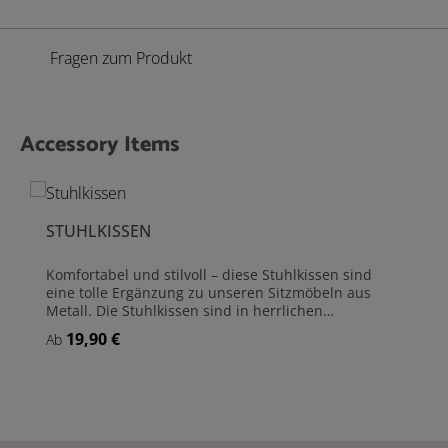
Fragen zum Produkt
Accessory Items
Produktgalerie überspringen
STUHLKISSEN
Komfortabel und stilvoll – diese Stuhlkissen sind
eine tolle Ergänzung zu unseren Sitzmöbeln aus
Metall. Die Stuhlkissen sind in herrlichen
Farbkombinationen erhältlich, von neutralen bis hin
19,90 €
Regulärer Preis:
Ab
zu leuchtenden Farben, passend zur Wahl der
Bestuhlung und des individuellen Stils. Der
Sitzpolsterbezug wird aus 100% Baumwolle
gefertigt. Das Innenkissen ist mit Polyfaser gefüllt,
die schnell trocknet und stilvoll mit den
traditionellen französischen Nähten fixiert ist.Die