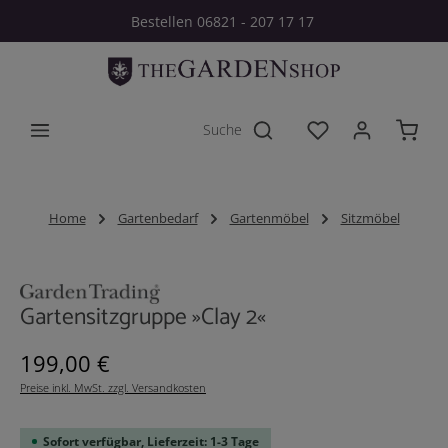
Bestellen 06821 - 207 17 17
Zum Hauptinhalt springen
Du hast 0 Produkt
Home
Gartenbedarf
Gartenmöbel
Sitzmöbel
Bildergalerie überspringen
Gartensitzgruppe »Clay 2«
Regulärer Preis:
199,00 €
Preise inkl. MwSt. zzgl. Versandkosten
Sofort verfügbar, Lieferzeit: 1-3 Tage