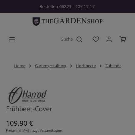
Bestellen 06821 - 207 17 17
Zum Hauptinhalt springen
Du hast 0 Produkt
Home
Gartengestaltung
Hochbeete
Zubehör
Bildergalerie überspringen
Frühbeet-Cover
Regulärer Preis:
109,90 €
Preise inkl. MwSt. zzgl. Versandkosten