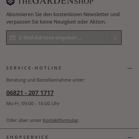
Aus verzinktem Stahlrohr - Stärke 19 mm Inklusive
verzinkter Halterungen und Verschraubungen aus
Edelstahl
Abonnieren Sie den kostenlosen Newsletter und
verpassen Sie keine Neuigkeit oder Aktion.
E-Mail-Adresse*
Datenschutz
Die mit einem Stern (*) markierten Felder sind
Ich habe die
Datenschutzbestimmungen
zur
Pflichtfelder.
SERVICE-HOTLINE
Kenntnis genommen und die
AGB
gelesen und
Bitte geben Sie das Ergebnis der Gleichung in das
bin mit ihnen einverstanden.
*
nachfolgende Textfeld ein. *
Beratung und Bestellannahme unter:
06821 - 207 1717
Mo-Fr, 09:00 - 16:00 Uhr
Oder über unser
Kontaktformular
.
SHOPSERVICE