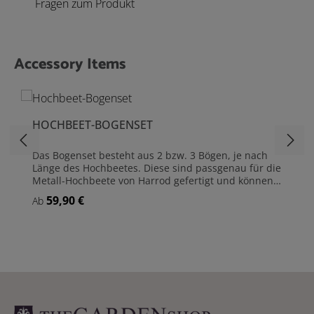
Fragen zum Produkt
Accessory Items
Produktgalerie überspringen
HOCHBEET-BOGENSET
Das Bogenset besteht aus 2 bzw. 3 Bögen, je nach
Länge des Hochbeetes. Diese sind passgenau für die
Metall-Hochbeete von Harrod gefertigt und können
mit den beiliegenden Halterungen sicher und stabil
59,90 €
Regulärer Preis:
Ab
befestigt werden (siehe Abb.). Die Bögen dienen als
Gestell für das passende »Frühbeet-Cover« und das
»Pflanzenschutznetz«, können aber auch solo als
Rankhilfe eingesetzt werden. Je nach Hochbeet
ergeben sich in der Bogenmitte folgende Höhen
(Höhe über der Pflanzerde): - Ca. 54 cm bei
Hochbeeten mit der Breite von 60 cm - Ca. 104 cm
bei Hochbeeten mit der Breite von 120 cm Bogenset
- passgenau für die Metall-Hochbeete von Harrod