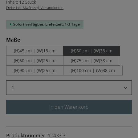
Inhalt:
12 Stück
Preise inkl. MwSt. zzgl. Versandkosten
Sofort verfügbar, Lieferzeit: 1-3 Tage
auswählen
Maße
(H)45 cm | (W)18 cm
(H)50 cm | (W)38 cm
(H)60 cm | (W)25 cm
(H)75 cm | (W)38 cm
(H)90 cm | (W)25 cm
(H)100 cm | (W)38 cm
Produkt Anzahl: Gib den gewünschten Wert 
In den Warenkorb
Produktnummer:
10433.3