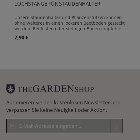
LOCHSTANGE FÜR STAUDENHALTER
Unsere Staudenhalter und Pflanzenstützen können
ohne Weiteres in einen lockeren Beetboden gesteckt
werden. Bei festen oder steinigen Böden empfehlen
wir die Löcher mit dieser einfachen Lochstange
7,90 €
Regulärer Preis:
vorzubereiten. Sie ist aus 8 mm starkem Stahl
hergestellt und für alle Pflanzenstützen-Varianten
geeignet. Die Länge beträgt 52 cm Material:
Rundstahl Stärke: 8 mm Länge: 52 cm
Abonnieren Sie den kostenlosen Newsletter und
verpassen Sie keine Neuigkeit oder Aktion.
E-Mail-Adresse*
Datenschutz