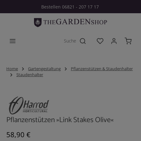
Bestellen 06821 - 207 17 17
Zum Hauptinhalt springen
Du hast 0 Produkt
Home
Gartengestaltung
Pflanzenstützen & Staudenhalter
Staudenhalter
Bildergalerie überspringen
Pflanzenstützen »Link Stakes Olive«
Regulärer Preis:
58,90 €