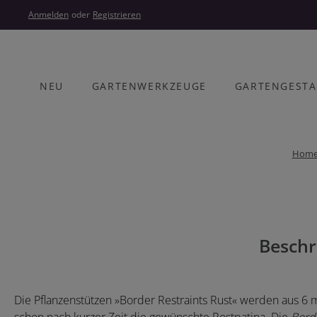
um Hauptinhalt springen
Zur Hauptnavigation springen
Anmelden
oder
Registrieren
NEU
GARTENWERKZEUGE
GARTENGEST
Hom
Bildergalerie überspringen
Beschr
Die Pflanzenstützen »Border Restraints Rust« werden aus 6 