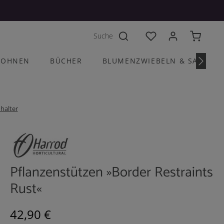
Du hast 0 Produkte a
OHNEN
BÜCHER
BLUMENZWIEBELN & SAATGU
halter
Pflanzenstützen »Border Restraints
Rust«
Regulärer Preis:
42,90 €