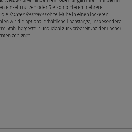
r Restraints
verhindern ein Überhängen Ihrer Pflanzen in
en einzeln nutzen oder Sie kombinieren mehrere
n die
Border Restraints
ohne Mühe in einen lockeren
en wir die optional erhältliche Lochstange, insbesondere
m Stahl hergestellt und ideal zur Vorbereitung der Löcher.
anten geeignet.