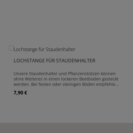
Produktgalerie überspringen
LOCHSTANGE FÜR STAUDENHALTER
Unsere Staudenhalter und Pflanzenstützen können
ohne Weiteres in einen lockeren Beetboden gesteckt
werden. Bei festen oder steinigen Böden empfehlen
wir die Löcher mit dieser einfachen Lochstange
7,90 €
Regulärer Preis:
vorzubereiten. Sie ist aus 8 mm starkem Stahl
hergestellt und für alle Pflanzenstützen-Varianten
geeignet. Die Länge beträgt 52 cm Material:
Rundstahl Stärke: 8 mm Länge: 52 cm
Produkt Anzahl: Gib den gewünschte