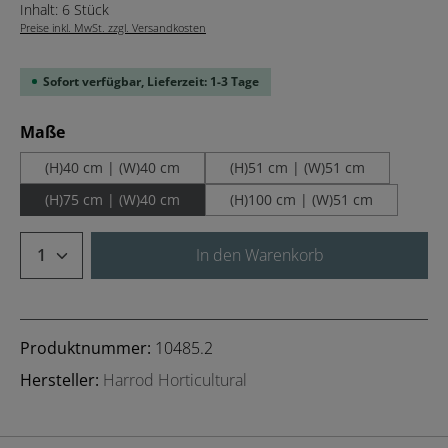
Inhalt:
6 Stück
Preise inkl. MwSt. zzgl. Versandkosten
Sofort verfügbar, Lieferzeit: 1-3 Tage
auswählen
Maße
(H)40 cm | (W)40 cm
(H)51 cm | (W)51 cm
(H)75 cm | (W)40 cm
(H)100 cm | (W)51 cm
Produkt Anzahl: Gib den gewünschten We
In den Warenkorb
Produktnummer:
10485.2
Hersteller:
Harrod Horticultural