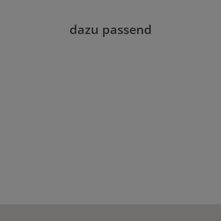
dazu passend
n Wert ein oder benutze die Schaltflächen