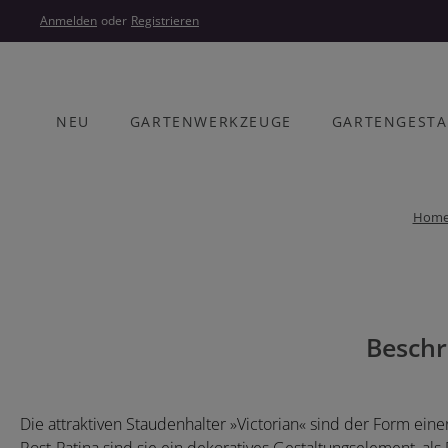
um Hauptinhalt springen
Zur Hauptnavigation springen
Anmelden
oder
Registrieren
NEU
GARTENWERKZEUGE
GARTENGEST
Hom
Bildergalerie überspringen
Beschr
Die attraktiven Staudenhalter »Victorian« sind der Form ein