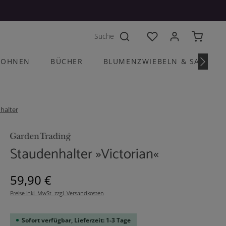
Du hast 0 Produkte a
OHNEN
BÜCHER
BLUMENZWIEBELN & SAATGU
halter
Staudenhalter »Victorian«
Regulärer Preis:
59,90 €
Preise inkl. MwSt. zzgl. Versandkosten
Sofort verfügbar, Lieferzeit: 1-3 Tage