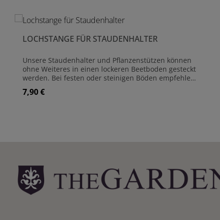
Produktgalerie überspringen
LOCHSTANGE FÜR STAUDENHALTER
Unsere Staudenhalter und Pflanzenstützen können
ohne Weiteres in einen lockeren Beetboden gesteckt
werden. Bei festen oder steinigen Böden empfehlen
wir die Löcher mit dieser einfachen Lochstange
7,90 €
Regulärer Preis:
vorzubereiten. Sie ist aus 8 mm starkem Stahl
hergestellt und für alle Pflanzenstützen-Varianten
geeignet. Die Länge beträgt 52 cm Material:
Rundstahl Stärke: 8 mm Länge: 52 cm
Produkt Anzahl: Gib den gewünschte