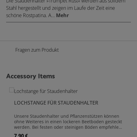
Die Staudenhalter »Trumpet Rust« werden aus solidem
Stahl hergestellt und zeigen im Laufe der Zeit eine
schöne Rostpatina. A…
Mehr
Fragen zum Produkt
Accessory Items
Produktgalerie überspringen
LOCHSTANGE FÜR STAUDENHALTER
Unsere Staudenhalter und Pflanzenstützen können
ohne Weiteres in einen lockeren Beetboden gesteckt
werden. Bei festen oder steinigen Böden empfehlen
wir die Löcher mit dieser einfachen Lochstange
7,90 €
Regulärer Preis: