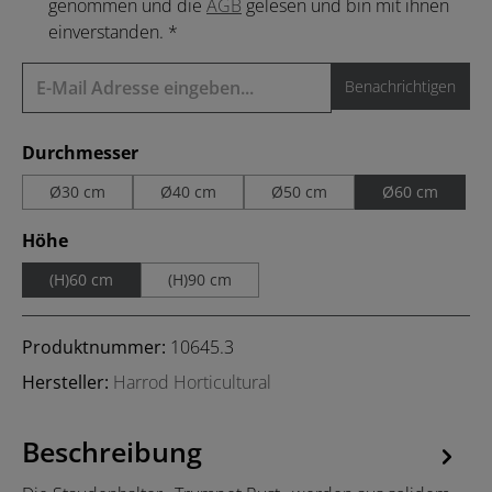
genommen und die
AGB
gelesen und bin mit ihnen
einverstanden. *
Benachrichtigen
auswählen
Durchmesser
Ø30 cm
Ø40 cm
Ø50 cm
Ø60 cm
auswählen
Höhe
(H)60 cm
(H)90 cm
Produktnummer:
10645.3
Hersteller:
Harrod Horticultural
Beschreibung