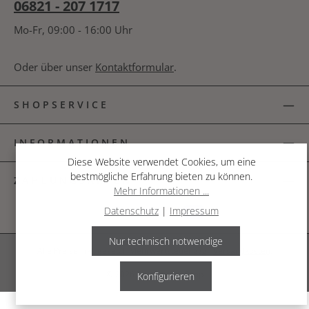
06821 - 207 1717
Mo-Fr, 09:00 - 16:00 Uhr
Oder über unser
Kontaktformular
.
SHOPSERVICE
INFORMATIONEN
Diese Website verwendet Cookies, um eine
bestmögliche Erfahrung bieten zu können.
ZAHLUNGSARTEN
Mehr Informationen ...
Datenschutz
|
Impressum
Nur technisch notwendige
Alle Preise inkl. gesetzl. Mehrwertsteuer zzgl.
Versandkosten
.
© 2026 The Garden Shop
Konfigurieren