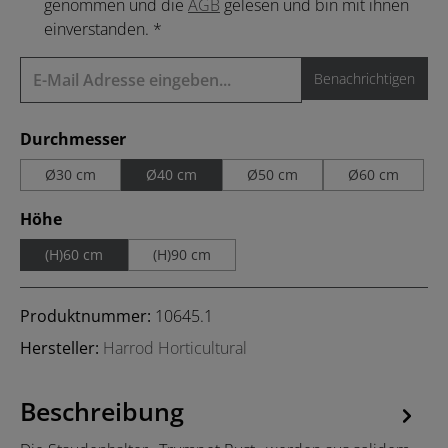
genommen und die
AGB
gelesen und bin mit ihnen
einverstanden. *
Benachrichtigen
auswählen
Durchmesser
Ø30 cm
Ø40 cm
Ø50 cm
Ø60 cm
auswählen
Höhe
(H)60 cm
(H)90 cm
Produktnummer:
10645.1
Hersteller:
Harrod Horticultural
Beschreibung