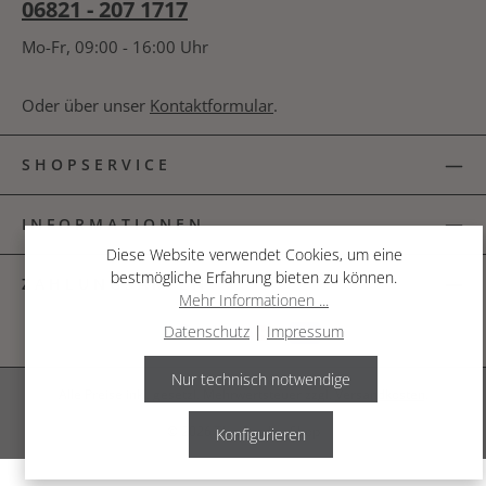
06821 - 207 1717
Mo-Fr, 09:00 - 16:00 Uhr
Oder über unser
Kontaktformular
.
SHOPSERVICE
INFORMATIONEN
Diese Website verwendet Cookies, um eine
bestmögliche Erfahrung bieten zu können.
ZAHLUNGSARTEN
Mehr Informationen ...
Datenschutz
|
Impressum
Nur technisch notwendige
Alle Preise inkl. gesetzl. Mehrwertsteuer zzgl.
Versandkosten
.
© 2026 The Garden Shop
Konfigurieren