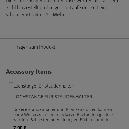
Die Staudenhalter »Trumpet Rust« werden aus solidem
Stahl hergestellt und zeigen im Laufe der Zeit eine
schöne Rostpatina. A…
Mehr
Fragen zum Produkt
Accessory Items
Produktgalerie überspringen
LOCHSTANGE FÜR STAUDENHALTER
Unsere Staudenhalter und Pflanzenstützen können
ohne Weiteres in einen lockeren Beetboden gesteckt
werden. Bei festen oder steinigen Böden empfehlen
wir die Löcher mit dieser einfachen Lochstange
7,90 €
Regulärer Preis: