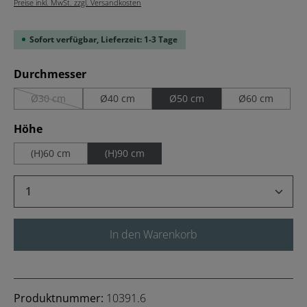
Preise inkl. MwSt. zzgl. Versandkosten
Sofort verfügbar, Lieferzeit: 1-3 Tage
auswählen
Durchmesser
Ø30 cm
Ø40 cm
Ø50 cm
Ø60 cm
(Diese Option ist zurzeit nicht verfügbar.)
auswählen
Höhe
(H)60 cm
(H)90 cm
Produkt Anzahl: Gib den gewünschten Wert 
In den Warenkorb
Produktnummer:
10391.6