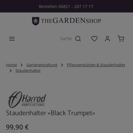
Bestellen 06821 - 207 17 17
Zum Hauptinhalt springen
Du hast 0 Produkt
Home
Gartengestaltung
Pflanzenstützen & Staudenhalter
Staudenhalter
Bildergalerie überspringen
Staudenhalter »Black Trumpet«
Regulärer Preis:
99,90 €