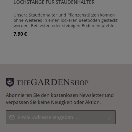
LOCHSTANGE FÜR STAUDENHALTER
Unsere Staudenhalter und Pflanzenstützen können
ohne Weiteres in einen lockeren Beetboden gesteckt
werden. Bei festen oder steinigen Böden empfehlen
wir die Löcher mit dieser einfachen Lochstange
7,90 €
Regulärer Preis:
vorzubereiten. Sie ist aus 8 mm starkem Stahl
hergestellt und für alle Pflanzenstützen-Varianten
geeignet. Die Länge beträgt 52 cm Material:
Rundstahl Stärke: 8 mm Länge: 52 cm
Abonnieren Sie den kostenlosen Newsletter und
verpassen Sie keine Neuigkeit oder Aktion.
E-Mail-Adresse*
Datenschutz