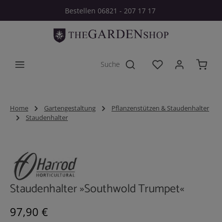
Bestellen 06821 - 207 17 17
Zum Hauptinhalt springen
Du hast 0 Produkt
Home
Gartengestaltung
Pflanzenstützen & Staudenhalter
Staudenhalter
Bildergalerie überspringen
Staudenhalter »Southwold Trumpet«
Regulärer Preis:
97,90 €