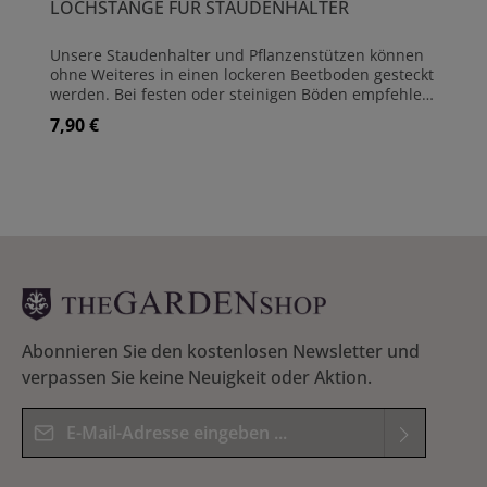
LOCHSTANGE FÜR STAUDENHALTER
Unsere Staudenhalter und Pflanzenstützen können
ohne Weiteres in einen lockeren Beetboden gesteckt
werden. Bei festen oder steinigen Böden empfehlen
wir die Löcher mit dieser einfachen Lochstange
7,90 €
Regulärer Preis:
vorzubereiten. Sie ist aus 8 mm starkem Stahl
hergestellt und für alle Pflanzenstützen-Varianten
geeignet. Die Länge beträgt 52 cm Material:
Rundstahl Stärke: 8 mm Länge: 52 cm
Abonnieren Sie den kostenlosen Newsletter und
verpassen Sie keine Neuigkeit oder Aktion.
E-Mail-Adresse*
Datenschutz