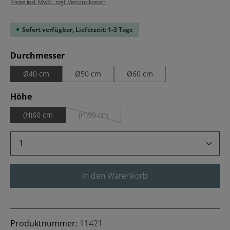
Preise inkl. MwSt. zzgl. Versandkosten
Sofort verfügbar, Lieferzeit: 1-3 Tage
auswählen
Durchmesser
Ø40 cm
Ø50 cm
Ø60 cm
auswählen
Höhe
(H)60 cm
(H)90 cm
(Diese Option ist zurzeit nicht verfügbar.)
Produkt Anzahl: Gib den gewünschten Wert 
In den Warenkorb
Produktnummer:
11421