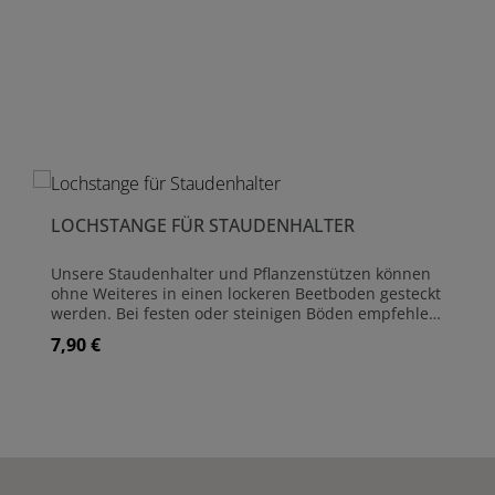
Produktgalerie überspringen
LOCHSTANGE FÜR STAUDENHALTER
Unsere Staudenhalter und Pflanzenstützen können
ohne Weiteres in einen lockeren Beetboden gesteckt
werden. Bei festen oder steinigen Böden empfehlen
wir die Löcher mit dieser einfachen Lochstange
7,90 €
Regulärer Preis:
vorzubereiten. Sie ist aus 8 mm starkem Stahl
hergestellt und für alle Pflanzenstützen-Varianten
geeignet. Die Länge beträgt 52 cm Material:
Rundstahl Stärke: 8 mm Länge: 52 cm
Produkt Anzahl: Gib den gewünschte