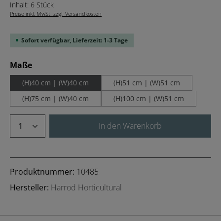
Inhalt:
6 Stück
Preise inkl. MwSt. zzgl. Versandkosten
Sofort verfügbar, Lieferzeit: 1-3 Tage
auswählen
Maße
(H)40 cm | (W)40 cm
(H)51 cm | (W)51 cm
(H)75 cm | (W)40 cm
(H)100 cm | (W)51 cm
Produkt Anzahl: Gib den gewünschten We
In den Warenkorb
Produktnummer:
10485
Hersteller:
Harrod Horticultural