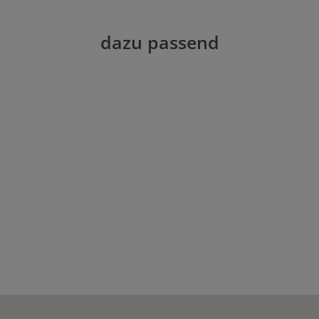
dazu passend
n Wert ein oder benutze die Schaltflächen