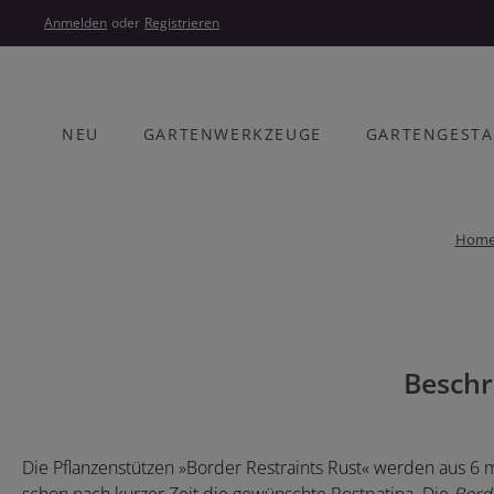
um Hauptinhalt springen
Zur Hauptnavigation springen
Anmelden
oder
Registrieren
NEU
GARTENWERKZEUGE
GARTENGEST
Hom
Bildergalerie überspringen
Beschr
Die Pflanzenstützen »Border Restraints Rust« werden aus 6 