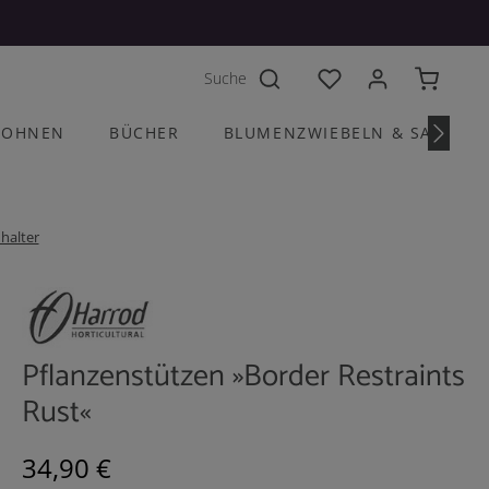
Du hast 0 Produkte a
OHNEN
BÜCHER
BLUMENZWIEBELN & SAATGU
halter
Pflanzenstützen »Border Restraints
Rust«
Regulärer Preis:
34,90 €