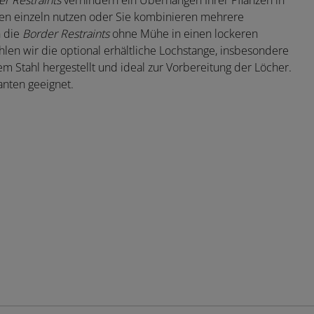
r Restraints
verhindern ein Überhängen Ihrer Pflanzen in
en einzeln nutzen oder Sie kombinieren mehrere
n die
Border Restraints
ohne Mühe in einen lockeren
en wir die optional erhältliche Lochstange, insbesondere
m Stahl hergestellt und ideal zur Vorbereitung der Löcher.
anten geeignet.