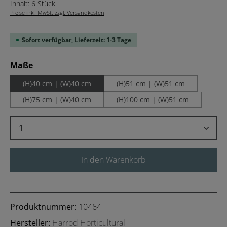
Inhalt:
6 Stück
Preise inkl. MwSt. zzgl. Versandkosten
Sofort verfügbar, Lieferzeit: 1-3 Tage
auswählen
Maße
(H)40 cm | (W)40 cm
(H)51 cm | (W)51 cm
(H)75 cm | (W)40 cm
(H)100 cm | (W)51 cm
Produkt Anzahl: Gib den gewünschten Wert 
In den Warenkorb
Produktnummer:
10464
Hersteller:
Harrod Horticultural