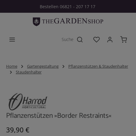
Bestellen 06821 - 207 17 17
Zum Hauptinhalt springen
Du hast 0 Produkt
Home
Gartengestaltung
Pflanzenstützen & Staudenhalter
Staudenhalter
Bildergalerie überspringen
Pflanzenstützen »Border Restraints«
Regulärer Preis:
39,90 €