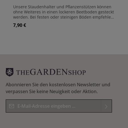
Unsere Staudenhalter und Pflanzenstützen können
ohne Weiteres in einen lockeren Beetboden gesteckt
werden. Bei festen oder steinigen Böden empfehlen
wir die Löcher mit dieser einfachen Lochstange
7,90 €
Regulärer Preis:
vorzubereiten. Sie ist aus 8 mm starkem Stahl
hergestellt und für alle Pflanzenstützen-Varianten
geeignet. Die Länge beträgt 52 cm Material:
Rundstahl Stärke: 8 mm Länge: 52 cm
Abonnieren Sie den kostenlosen Newsletter und
verpassen Sie keine Neuigkeit oder Aktion.
E-Mail-Adresse*
Datenschutz
Die mit einem Stern (*) markierten Felder sind
Ich habe die
Datenschutzbestimmungen
zur