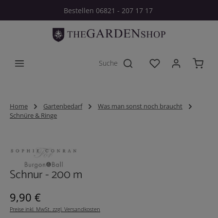
Bestellen 06821 - 207 17 17
Zum Hauptinhalt springen
Du hast 0 Produkt
Home
Gartenbedarf
Was man sonst noch braucht
Schnüre & Ringe
Bildergalerie überspringen
Schnur - 200 m
Regulärer Preis:
9,90 €
Preise inkl. MwSt. zzgl. Versandkosten