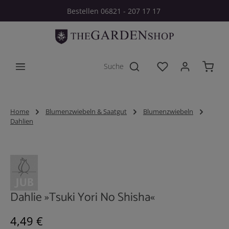
Bestellen 06821 - 207 17 17
Zum Hauptinhalt springen
Du hast 0 Produkt
Home
Blumenzwiebeln & Saatgut
Blumenzwiebeln
Dahlien
Bildergalerie überspringen
Dahlie »Tsuki Yori No Shisha«
Regulärer Preis:
4,49 €