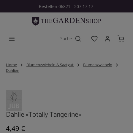
Bestellen 06821 - 207 17 17
Zum Hauptinhalt springen
Du hast 0 Produkt
Home
Blumenzwiebeln & Saatgut
Blumenzwiebeln
Dahlien
Bildergalerie überspringen
Dahlie »Totally Tangerine«
Regulärer Preis:
4,49 €