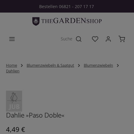
Bestellen 06821 - 207 17 17
Zum Hauptinhalt springen
Du hast 0 Produkt
Home
Blumenzwiebeln & Saatgut
Blumenzwiebeln
Dahlien
Bildergalerie überspringen
Dahlie »Paso Doble«
Regulärer Preis:
4,49 €