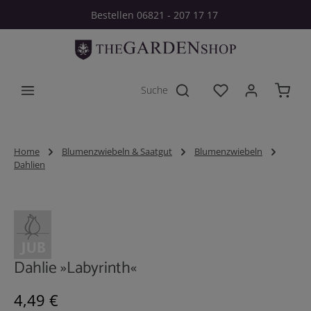
Bestellen 06821 - 207 17 17
Zum Hauptinhalt springen
Du hast 0 Produkt
Home
Blumenzwiebeln & Saatgut
Blumenzwiebeln
Dahlien
Bildergalerie überspringen
Dahlie »Labyrinth«
Regulärer Preis:
4,49 €