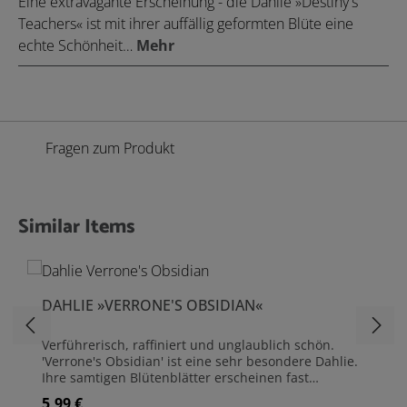
Eine extravagante Erscheinung - die Dahlie »Destiny's
Teachers« ist mit ihrer auffällig geformten Blüte eine
echte Schönheit…
Mehr
Fragen zum Produkt
Similar Items
Produktgalerie überspringen
DAHLIE »VERRONE'S OBSIDIAN«
Verführerisch, raffiniert und unglaublich schön.
'Verrone's Obsidian' ist eine sehr besondere Dahlie.
Ihre samtigen Blütenblätter erscheinen fast
schwarz, so dunkel ist ihr Rot. Vom goldenen
5,99 €
Regulärer Preis: