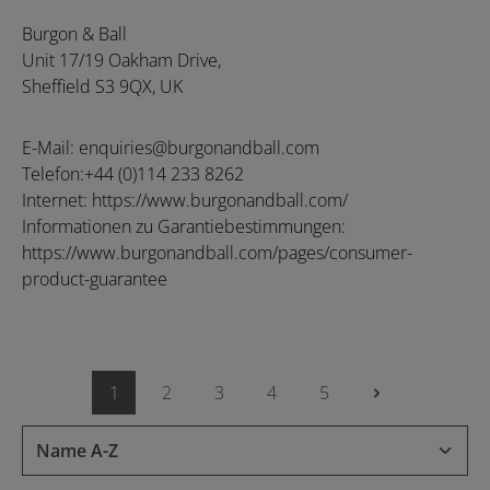
Burgon & Ball
Unit 17/19 Oakham Drive,
Sheffield S3 9QX, UK
E-Mail: enquiries@burgonandball.com
Telefon:+44 (0)114 233 8262
Internet: https://www.burgonandball.com/
Informationen zu Garantiebestimmungen:
https://www.burgonandball.com/pages/consumer-
product-guarantee
1
2
3
4
5
Seite
Seite
Seite
Seite
Seite