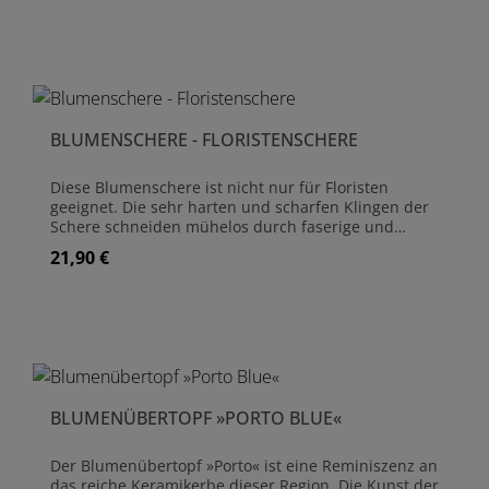
in Töpfen und anderen runden Pflanzgefäßen.
Buchenholz (FSC) Größe Stempelbrett quadratisch: 8
× 8 cm Größe Stempelbrett rund: Durchmesser 8 cm
BLUMENSCHERE - FLORISTENSCHERE
Diese Blumenschere ist nicht nur für Floristen
geeignet. Die sehr harten und scharfen Klingen der
Schere schneiden mühelos durch faserige und
dünne Stiele, egal ob hart oder weich. Zudem
21,90 €
Regulärer Preis:
ermöglichen die fein zugespitzten Klingen eine
einfache Auswahl und ein leichtes Greifen der
einzelnen Stiele. Diese Floristenschere ist gleichsam
leichtgewichtig wie robust und wird von der Royal
Horticultural Society (RHS) empfohlen. Klingen aus
gehärtetem Hochtemperatur-Carbonstahl Länge: 19
cm 10 Jahre Garantie auf Herstellerfehler
BLUMENÜBERTOPF »PORTO BLUE«
Der Blumenübertopf »Porto« ist eine Reminiszenz an
das reiche Keramikerbe dieser Region. Die Kunst der