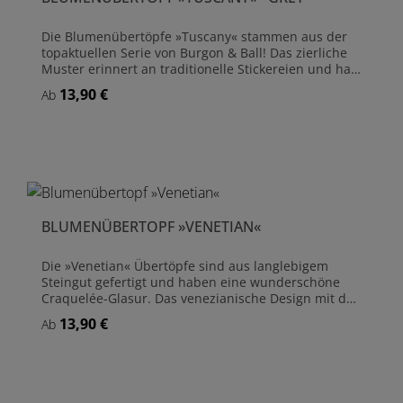
Die Blumenübertöpfe »Tuscany« stammen aus der
topaktuellen Serie von Burgon & Ball! Das zierliche
Muster erinnert an traditionelle Stickereien und hat
eine besondere handwerkliche Eleganz. Die
13,90 €
Regulärer Preis:
Ab
toskanischen Blumenübertöpfe werden aus
glasiertem Steingut handgefertigt und sind
dauerhaft wasserdicht. Blumenübertöpfe aus
wasserdichtem, glasiertem Steingut Fuß mit
Schonern zum Oberflächenschutz der Möbel Für
Innenaufstellung
BLUMENÜBERTOPF »VENETIAN«
Die »Venetian« Übertöpfe sind aus langlebigem
Steingut gefertigt und haben eine wunderschöne
Craquelée-Glasur. Das venezianische Design mit den
leicht erhabenen, anmutigen Kurven, spiegelt den
13,90 €
Regulärer Preis:
Ab
Reichtum des Rokokostils wider. Blumenübertopf
aus wasserdichtem, glasiertem Steingut Fuß mit
Schonern zum Oberflächenschutz der Möbel Für
Innenaufstellung