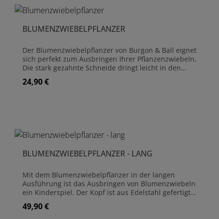
BLUMENZWIEBELPFLANZER
Der Blumenzwiebelpflanzer von Burgon & Ball eignet
sich perfekt zum Ausbringen Ihrer Pflanzenzwiebeln.
Die stark gezahnte Schneide dringt leicht in den
Boden ein und schneidet ein für Pflanzenzwiebeln
24,90 €
Regulärer Preis:
optimales Loch mit 6 cm Durchmesser. Die Schneide
ist mit einer Zoll-Skalierung markiert, sodass Sie die
unterschiedlichen Blumenzwiebeln ihrer Sorte
entsprechend einpflanzen können. Griff aus
Hartholz (Esche - FSC) Länge gesamt: 28,00 cm,
Durchmesser Bohrkern 6,00 cm Lebenslange
Garantie auf Herstellerfehler
BLUMENZWIEBELPFLANZER - LANG
Mit dem Blumenzwiebelpflanzer in der langen
Ausführung ist das Ausbringen von Blumenzwiebeln
ein Kinderspiel. Der Kopf ist aus Edelstahl gefertigt
und wurde so abgewinkelt, dass das Werkzeug
49,90 €
Regulärer Preis:
sowohl beim Eindringen als auch beim
Herausziehen sehr leicht durch das Erdreich gleitet,