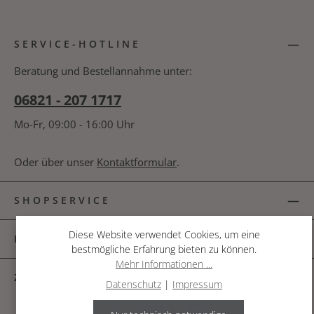
Datenschutz
Die mit einem Stern (*) markierten Felder sind
Ich habe die
Datenschutzbestimmungen
zur
Pflichtfelder.
SERVICE-HOTLINE
Kenntnis genommen und die
AGB
gelesen und
bin mit ihnen einverstanden.
*
Beratung und Bestellannahme unter:
06821 - 207 1717
Mo-Fr, 09:00 - 16:00 Uhr
Oder über unser
Kontaktformular
.
SHOPSERVICE
Diese Website verwendet Cookies, um eine
INFORMATIONEN
bestmögliche Erfahrung bieten zu können.
Mehr Informationen ...
ZAHLUNGSARTEN
Datenschutz
|
Impressum