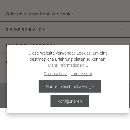
Oder über unser
Kontaktformular
.
SHOPSERVICE
INFORMATIONEN
Diese Website verwendet Cookies, um eine
bestmögliche Erfahrung bieten zu können.
ZAHLUNGSARTEN
Mehr Informationen ...
Datenschutz
|
Impressum
Nur technisch notwendige
Alle Preise inkl. gesetzl. Mehrwertsteuer zzgl.
Versandkosten
.
© 2026 The Garden Shop
Konfigurieren