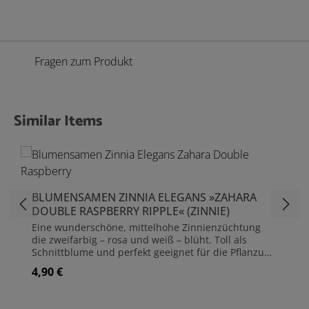
Fragen zum Produkt
Similar Items
Produktgalerie überspringen
BLUMENSAMEN ZINNIA ELEGANS »ZAHARA
DOUBLE RASPBERRY RIPPLE« (ZINNIE)
Eine wunderschöne, mittelhohe Zinnienzüchtung
die zweifarbig – rosa und weiß – blüht. Toll als
Schnittblume und perfekt geeignet für die Pflanzung
in Kübeln. Sehr trockenheitstolerant! Zinnien sind
4,90 €
Regulärer Preis:
äußerst robust, aber empfindlich an den Wurzeln.
Ein Pflanztopf, der mit eingepflanzt wird, ist zu
bevorzugen. Verträgt Trockenheit. Die Blütezeit