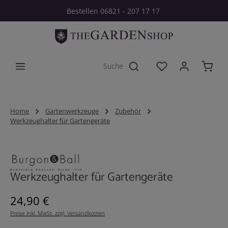
Bestellen 06821 - 207 17 17
Zum Hauptinhalt springen
Du hast 0 Produkt
Home
Gartenwerkzeuge
Zubehör
Werkzeughalter für Gartengeräte
Bildergalerie überspringen
Werkzeughalter für Gartengeräte
Regulärer Preis:
24,90 €
Preise inkl. MwSt. zzgl. Versandkosten