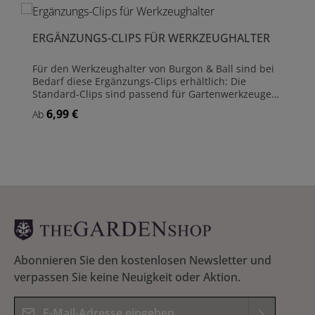
ERGÄNZUNGS-CLIPS FÜR WERKZEUGHALTER
Für den Werkzeughalter von Burgon & Ball sind bei
Bedarf diese Ergänzungs-Clips erhältlich: Die
Standard-Clips sind passend für Gartenwerkzeuge
mit schmalerem Griff (Handschaufeln, Handgabeln,
6,99 €
Regulärer Preis:
Ab
Grubber, etc.) und Werkzeuge mit dünneren Stielen
(z.B. Rechen und Bürsten). Die breiten Clips sind für
Werkzeuge mit dickerem Stiel geeignet (Spaten und
Grabegabeln). Jeder Clip hält Gartenwerkzeuge bis
zu einem Gewicht von ca. 3 kg.
Abonnieren Sie den kostenlosen Newsletter und
verpassen Sie keine Neuigkeit oder Aktion.
E-Mail-Adresse*