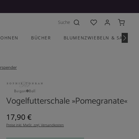
Du hast 0 Produkte a
OHNEN
BÜCHER
BLUMENZWIEBELN & SAATGU
erspender
Vogelfutterschale »Pomegranate«
Regulärer Preis:
17,90 €
Preise inkl. MwSt. zzgl. Versandkosten