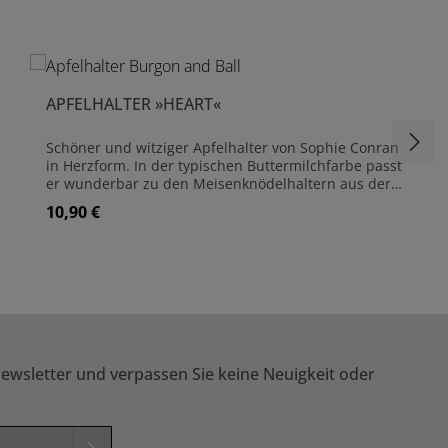
APFELHALTER »HEART«
Schöner und witziger Apfelhalter von Sophie Conran
in Herzform. In der typischen Buttermilchfarbe passt
er wunderbar zu den Meisenknödelhaltern aus der
gleichen Reihe. Er kann auch für andere Obstsorten
10,90 €
Regulärer Preis:
genutzt werden. Pflaumen, Birnen und andere
Beerenfrüchte erfreuen sich größter Beliebtheit bei
vielen Gartenvögeln und können so sicher
präsentiert werden. Die Aufhängung erfolgt durch
 um die Anzahl zu erhöhen oder zu reduzi
Produkt Anzahl: Gib den gewünschte
eine naturbelassene Lederschnur. Apfelhalter aus
verzinktem Draht Pulverbeschichtet in
Buttermilchfarben Maße: (B)16 cm x (H)18 cm - ohne
Kordel - (H) 34 cm mit Kordel
ewsletter und verpassen Sie keine Neuigkeit oder