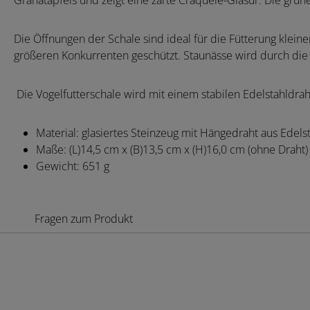
Granatapfels und zeigt eine zarte Craquelé-Glasur. Die grüne
Die Öffnungen der Schale sind ideal für die Fütterung klein
größeren Konkurrenten geschützt. Staunässe wird durch die
Die Vogelfutterschale wird mit einem stabilen Edelstahldrah
Material: glasiertes Steinzeug mit Hängedraht aus Edels
Maße: (L)14,5 cm x (B)13,5 cm x (H)16,0 cm (ohne Draht)
Gewicht: 651 g
Fragen zum Produkt