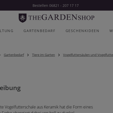
Bestellen 06821 - 207 17 17
ALTUNG
GARTENBEDARF
GESCHENKIDEEN
W
Gartenbedarf
Tiere im Garten
Vogelfuttersäulen und Vogelfutt
eibung
e Vogelfutterschale aus Keramik hat die Form eines