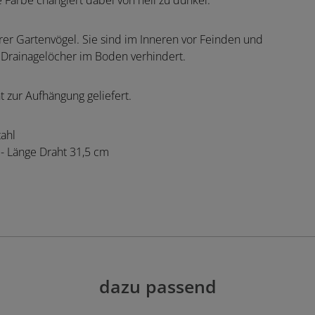
 Farbe changiert dabei von hell zu dunkel.
erer Gartenvögel. Sie sind im Inneren vor Feinden und
 Drainagelöcher im Boden verhindert.
t zur Aufhängung geliefert.
tahl
 - Länge Draht 31,5 cm
dazu passend