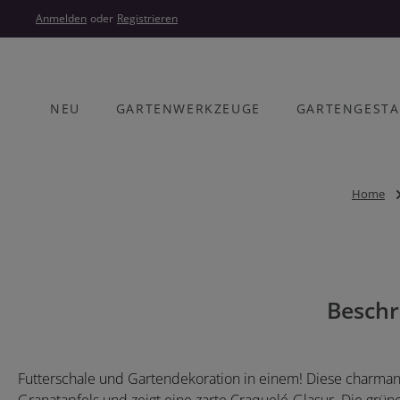
um Hauptinhalt springen
Zur Hauptnavigation springen
Anmelden
oder
Registrieren
NEU
GARTENWERKZEUGE
GARTENGEST
Home
Bildergalerie überspringen
Beschr
Futterschale und Gartendekoration in einem! Diese charmant