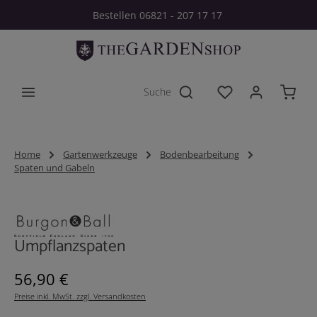
Bestellen 06821 - 207 17 17
Zum Hauptinhalt springen
Du hast 0 Produkt
Home
Gartenwerkzeuge
Bodenbearbeitung
Spaten und Gabeln
Bildergalerie überspringen
Umpflanzspaten
Regulärer Preis:
56,90 €
Preise inkl. MwSt. zzgl. Versandkosten