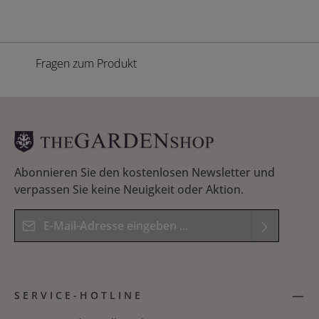
Fragen zum Produkt
Abonnieren Sie den kostenlosen Newsletter und
verpassen Sie keine Neuigkeit oder Aktion.
E-Mail-Adresse*
Datenschutz
Die mit einem Stern (*) markierten Felder sind
Ich habe die
Datenschutzbestimmungen
zur
Pflichtfelder.
SERVICE-HOTLINE
Kenntnis genommen und die
AGB
gelesen und
Bitte geben Sie das Ergebnis der Gleichung in das
bin mit ihnen einverstanden.
*
nachfolgende Textfeld ein. *