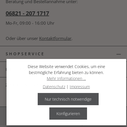
Beratung und Bestellannahme unter:
06821 - 207 1717
Mo-Fr, 09:00 - 16:00 Uhr
Oder über unser
Kontaktformular
.
SHOPSERVICE
Diese Website verwendet Cookies, um eine
INFORMATIONEN
bestmögliche Erfahrung bieten zu können.
Mehr Informationen ...
ZAHLUNGSARTEN
Datenschutz
|
Impressum
Nur technisch notwendige
Konfigurieren
Alle Preise inkl. gesetzl. Mehrwertsteuer zzgl.
Versandkosten
.
© 2026 The Garden Shop