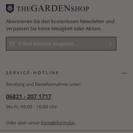
Abonnieren Sie den kostenlosen Newsletter und
verpassen Sie keine Neuigkeit oder Aktion.
E-Mail-Adresse*
Datenschutz
Die mit einem Stern (*) markierten Felder sind
Ich habe die
Datenschutzbestimmungen
zur
Pflichtfelder.
SERVICE-HOTLINE
Kenntnis genommen und die
AGB
gelesen und
Bitte geben Sie das Ergebnis der Gleichung in das
bin mit ihnen einverstanden.
*
nachfolgende Textfeld ein. *
Beratung und Bestellannahme unter:
06821 - 207 1717
Mo-Fr, 09:00 - 16:00 Uhr
Oder über unser
Kontaktformular
.