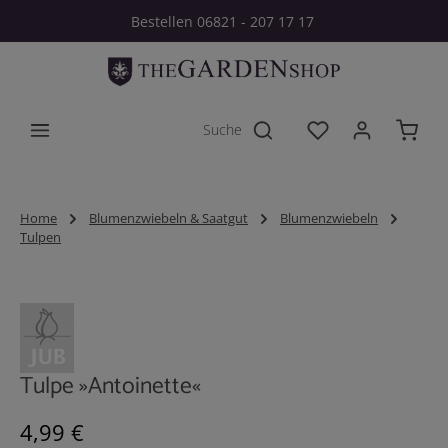
Bestellen 06821 - 207 17 17
Zum Hauptinhalt springen
Du hast 0 Produkt
Home
Blumenzwiebeln & Saatgut
Blumenzwiebeln
Tulpen
Bildergalerie überspringen
Tulpe »Antoinette«
Regulärer Preis:
4,99 €