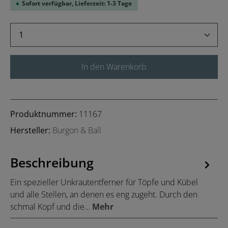
Sofort verfügbar, Lieferzeit: 1-3 Tage
Produkt Anzahl: Gib den gewünschten Wert 
In den Warenkorb
Produktnummer:
11167
Hersteller:
Burgon & Ball
Beschreibung
Ein spezieller Unkrautentferner für Töpfe und Kübel
und alle Stellen, an denen es eng zugeht. Durch den
schmal Kopf und die…
Mehr