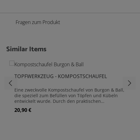
Fragen zum Produkt
Similar Items
Produktgalerie überspringen
TOPFWERKZEUG - KOMPOSTSCHAUFEL
Eine zweckvolle Kompostschaufel von Burgon & Ball,
die speziell zum Befüllen von Töpfen und Kübeln
entwickelt wurde. Durch den praktischen
Schaufelkragen fällt keine Erde daneben und Dank
20,90 €
Regulärer Preis:
des großen Volumens ist man im Handumdrehen
fertig. Die Schaufel wird aus pulverbeschichtetem
Carbonstahl hergestellt und ist damit langlebig und
stabil. Der schöne Holzgriff und der Schaufelkragen
sind aus Buchenholz gefertigt. Damit liegt die