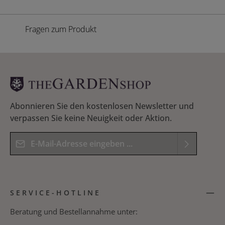
Fragen zum Produkt
Abonnieren Sie den kostenlosen Newsletter und
verpassen Sie keine Neuigkeit oder Aktion.
E-Mail-Adresse*
Datenschutz
Die mit einem Stern (*) markierten Felder sind
Ich habe die
Datenschutzbestimmungen
zur
Pflichtfelder.
SERVICE-HOTLINE
Kenntnis genommen und die
AGB
gelesen und
Bitte geben Sie das Ergebnis der Gleichung in das
bin mit ihnen einverstanden.
*
nachfolgende Textfeld ein. *
Beratung und Bestellannahme unter: