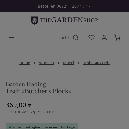
Bestellen 06821 - 207 17 17
Zum Hauptinhalt springen
Du hast 0 Produkt
Home
Wohnen
Möbel
Möbel aus Holz
Bildergalerie überspringen
Tisch »Butcher's Block«
Regulärer Preis:
369,00 €
Preise inkl. MwSt. zzgl. Versandkosten
Sofort verfügbar, Lieferzeit: 1-3 Tage