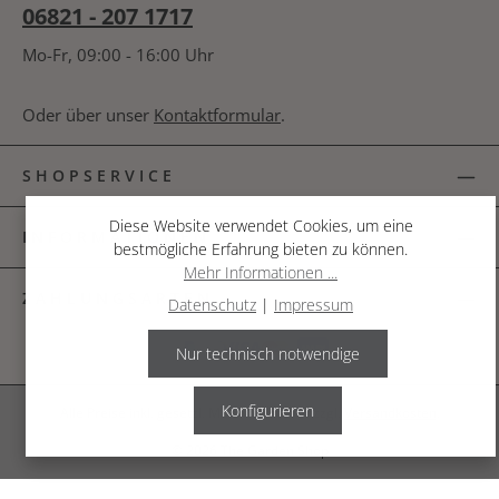
06821 - 207 1717
Mo-Fr, 09:00 - 16:00 Uhr
Oder über unser
Kontaktformular
.
SHOPSERVICE
Diese Website verwendet Cookies, um eine
INFORMATIONEN
bestmögliche Erfahrung bieten zu können.
Mehr Informationen ...
ZAHLUNGSARTEN
Datenschutz
|
Impressum
Nur technisch notwendige
Konfigurieren
Alle Preise inkl. gesetzl. Mehrwertsteuer zzgl.
Versandkosten
.
© 2026 The Garden Shop