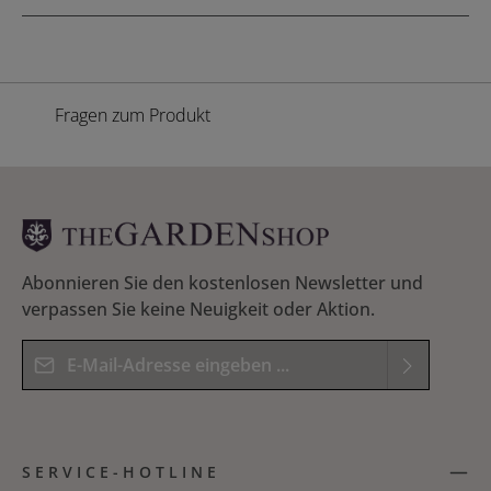
Fragen zum Produkt
Abonnieren Sie den kostenlosen Newsletter und
verpassen Sie keine Neuigkeit oder Aktion.
E-Mail-Adresse*
Datenschutz
Die mit einem Stern (*) markierten Felder sind
Ich habe die
Datenschutzbestimmungen
zur
Pflichtfelder.
SERVICE-HOTLINE
Kenntnis genommen und die
AGB
gelesen und
Bitte geben Sie das Ergebnis der Gleichung in das