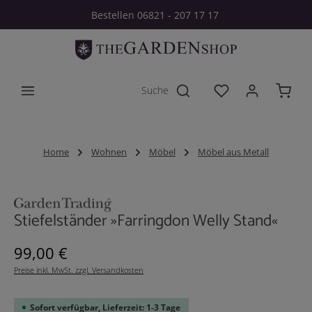
Bestellen 06821 - 207 17 17
Zum Hauptinhalt springen
Du hast 0 Produkt
Home
Wohnen
Möbel
Möbel aus Metall
Bildergalerie überspringen
Stiefelständer »Farringdon Welly Stand«
Regulärer Preis:
99,00 €
Preise inkl. MwSt. zzgl. Versandkosten
Sofort verfügbar, Lieferzeit: 1-3 Tage