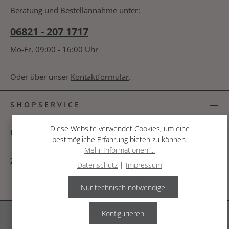
bin mit ihnen einverstanden.
*
nachfolgende Textfeld ein. *
Beratung und Bestellannahme unter:
06821 - 207 1717
Mo-Fr, 09:00 - 16:00 Uhr
Oder über unser
Kontaktformular
.
SHOPSERVICE
Diese Website verwendet Cookies, um eine
INFORMATIONEN
bestmögliche Erfahrung bieten zu können.
Mehr Informationen ...
ZAHLUNGSARTEN
Datenschutz
|
Impressum
Nur technisch notwendige
Konfigurieren
Alle Preise inkl. gesetzl. Mehrwertsteuer zzgl.
Versandkosten
.