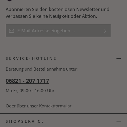
Abonnieren Sie den kostenlosen Newsletter und
verpassen Sie keine Neuigkeit oder Aktion.
E-Mail-Adresse*
Datenschutz
Die mit einem Stern (*) markierten Felder sind
Ich habe die
Datenschutzbestimmungen
zur
Pflichtfelder.
SERVICE-HOTLINE
Kenntnis genommen und die
AGB
gelesen und
Bitte geben Sie das Ergebnis der Gleichung in das
bin mit ihnen einverstanden.
*
nachfolgende Textfeld ein. *
Beratung und Bestellannahme unter:
06821 - 207 1717
Mo-Fr, 09:00 - 16:00 Uhr
Oder über unser
Kontaktformular
.
SHOPSERVICE