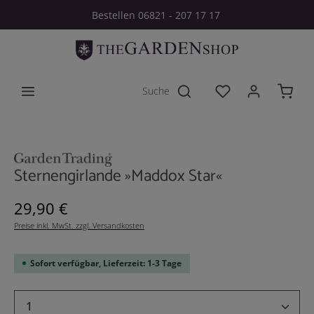
Bestellen 06821 - 207 17 17
Zum Hauptinhalt springen
Du hast 0 Produkt
Bildergalerie überspringen
Sternengirlande »Maddox Star«
Regulärer Preis:
29,90 €
Preise inkl. MwSt. zzgl. Versandkosten
Sofort verfügbar, Lieferzeit: 1-3 Tage
Produkt Anzahl: Gib den gewünschten Wert 