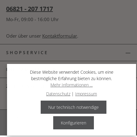
06821 - 207 1717
Mo-Fr, 09:00 - 16:00 Uhr
Oder über unser
Kontaktformular
.
SHOPSERVICE
INFORMATIONEN
Diese Website verwendet Cookies, um eine
bestmögliche Erfahrung bieten zu können.
Mehr Informationen ...
ZAHLUNGSARTEN
Datenschutz
|
Impressum
Nur technisch notwendige
Alle Preise inkl. gesetzl. Mehrwertsteuer zzgl.
Versandkosten
.
Konfigurieren
© 2026 The Garden Shop