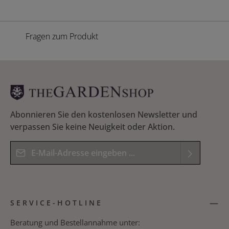
Fragen zum Produkt
Abonnieren Sie den kostenlosen Newsletter und
verpassen Sie keine Neuigkeit oder Aktion.
E-Mail-Adresse*
Datenschutz
Die mit einem Stern (*) markierten Felder sind
Ich habe die
Datenschutzbestimmungen
zur
Pflichtfelder.
SERVICE-HOTLINE
Kenntnis genommen und die
AGB
gelesen und
Bitte geben Sie das Ergebnis der Gleichung in das
bin mit ihnen einverstanden.
*
nachfolgende Textfeld ein. *
Beratung und Bestellannahme unter: