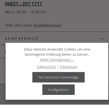
06821 - 207 1717
Mo-Fr, 09:00 - 16:00 Uhr
Oder über unser
Kontaktformular
.
SHOPSERVICE
Diese Website verwendet Cookies, um eine
INFORMATIONEN
bestmögliche Erfahrung bieten zu können.
Mehr Informationen ...
ZAHLUNGSARTEN
Datenschutz
|
Impressum
Nur technisch notwendige
Konfigurieren
Alle Preise inkl. gesetzl. Mehrwertsteuer zzgl.
Versandkosten
.
© 2026 The Garden Shop