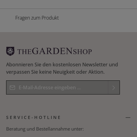
Fragen zum Produkt
Abonnieren Sie den kostenlosen Newsletter und
verpassen Sie keine Neuigkeit oder Aktion.
E-Mail-Adresse*
Datenschutz
Die mit einem Stern (*) markierten Felder sind
Ich habe die
Datenschutzbestimmungen
zur
Pflichtfelder.
SERVICE-HOTLINE
Kenntnis genommen und die
AGB
gelesen und
Bitte geben Sie das Ergebnis der Gleichung in das
bin mit ihnen einverstanden.
*
nachfolgende Textfeld ein. *
Beratung und Bestellannahme unter: