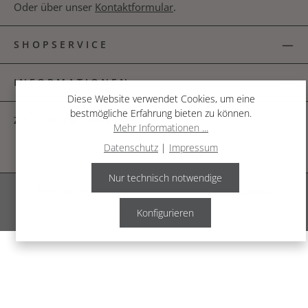
Oder über unser
Kontaktformular
.
SHOPSERVICE
INFORMATIONEN
Diese Website verwendet Cookies, um eine
bestmögliche Erfahrung bieten zu können.
ZAHLUNGSARTEN
Mehr Informationen ...
Datenschutz
|
Impressum
Nur technisch notwendige
Alle Preise inkl. gesetzl. Mehrwertsteuer zzgl.
Versandkosten
.
Konfigurieren
© 2026 The Garden Shop