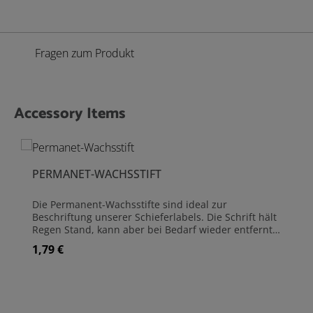
Fragen zum Produkt
Accessory Items
Produktgalerie überspringen
PERMANET-WACHSSTIFT
Die Permanent-Wachsstifte sind ideal zur
Beschriftung unserer Schieferlabels. Die Schrift hält
Regen Stand, kann aber bei Bedarf wieder entfernt
werden. Größe: 16,5 cm Lieferung im 2er Set
1,79 €
Regulärer Preis: