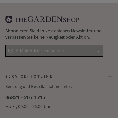
Abonnieren Sie den kostenlosen Newsletter und
verpassen Sie keine Neuigkeit oder Aktion.
E-Mail-Adresse*
Datenschutz
Die mit einem Stern (*) markierten Felder sind
Ich habe die
Datenschutzbestimmungen
zur
Pflichtfelder.
SERVICE-HOTLINE
Kenntnis genommen und die
AGB
gelesen und
Bitte geben Sie das Ergebnis der Gleichung in das
bin mit ihnen einverstanden.
*
nachfolgende Textfeld ein. *
Beratung und Bestellannahme unter:
06821 - 207 1717
Mo-Fr, 09:00 - 16:00 Uhr